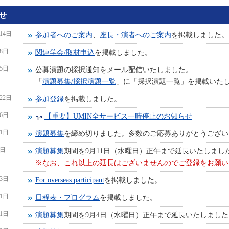
せ
月14日
参加者へのご案内
、
座長・演者へのご案内
を掲載しました。
月8日
関連学会/取材申込
を掲載しました。
月5日
公募演題の採択通知をメール配信いたしました。
「
演題募集/採択演題一覧
」に「採択演題一覧」を掲載いた
月22日
参加登録
を掲載しました。
26日
【重要】UMIN全サービス一時停止のお知らせ
11日
演題募集
を締め切りました。多数のご応募ありがとうござい
4日
演題募集
期間を9月11日（水曜日）正午まで延長いたしまし
※なお、これ以上の延長はございませんのでご登録をお願い
23日
For overseas participant
を掲載しました。
21日
日程表・プログラム
を掲載しました。
21日
演題募集
期間を9月4日（水曜日）正午まで延長いたしました