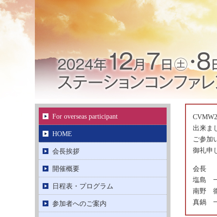
For overseas participant
CVM
出来ま
HOME
ご参加
御礼申
会長挨拶
会長
開催概要
塩島 
日程表・プログラム
南野 
真鍋 
参加者へのご案内